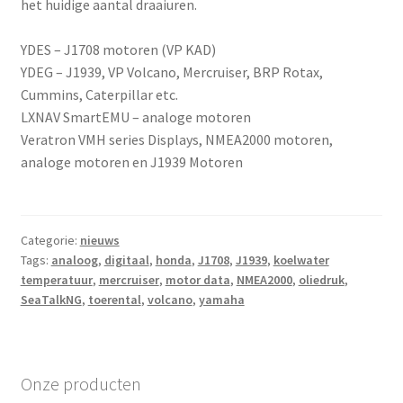
het huidige aantal draaiuren.
YDES – J1708 motoren (VP KAD)
YDEG – J1939, VP Volcano, Mercruiser, BRP Rotax,
Cummins, Caterpillar etc.
LXNAV SmartEMU – analoge motoren
Veratron VMH series Displays, NMEA2000 motoren,
analoge motoren en J1939 Motoren
Categorie:
nieuws
Tags:
analoog
,
digitaal
,
honda
,
J1708
,
J1939
,
koelwater
temperatuur
,
mercruiser
,
motor data
,
NMEA2000
,
oliedruk
,
SeaTalkNG
,
toerental
,
volcano
,
yamaha
Onze producten