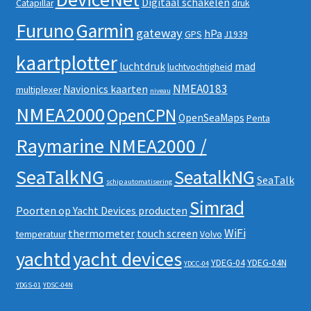
Digitaal schakelen
Catapillar
druk
Furuno
Garmin
gateway
hPa
GPS
J1939
kaartplotter
luchtdruk
mad
luchtvochtigheid
NMEA0183
Navionics kaarten
multiplexer
niveau
NMEA2000
OpenCPN
OpenSeaMaps
Penta
Raymarine NMEA2000 /
SeaTalkNG
SeatalkNG
SeaTalk
schip automatisering
Simrad
Poorten op Yacht Devices producten
WiFi
thermometer
touch screen
temperatuur
Volvo
yachtd
yacht devices
YDEG-04
YDEG-04N
YDCC-04
YDGS-01
YDSC-04N