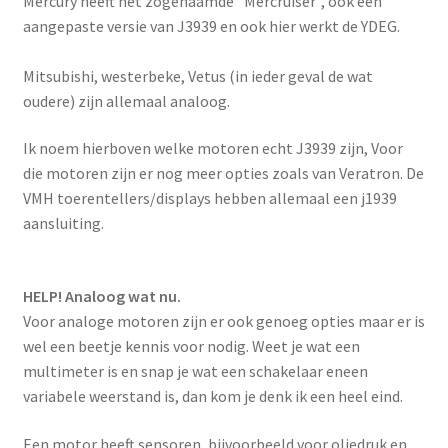
Mercury heeft het zogenaamde “Mercruiser”, ook een
aangepaste versie van J3939 en ook hier werkt de YDEG.
Mitsubishi, westerbeke, Vetus (in ieder geval de wat
oudere) zijn allemaal analoog.
Ik noem hierboven welke motoren echt J3939 zijn, Voor
die motoren zijn er nog meer opties zoals van Veratron. De
VMH toerentellers/displays hebben allemaal een j1939
aansluiting.
HELP! Analoog wat nu.
Voor analoge motoren zijn er ook genoeg opties maar er is
wel een beetje kennis voor nodig. Weet je wat een
multimeter is en snap je wat een schakelaar eneen
variabele weerstand is, dan kom je denk ik een heel eind.
Een motor heeft sensoren, bijvoorbeeld voor oliedruk en