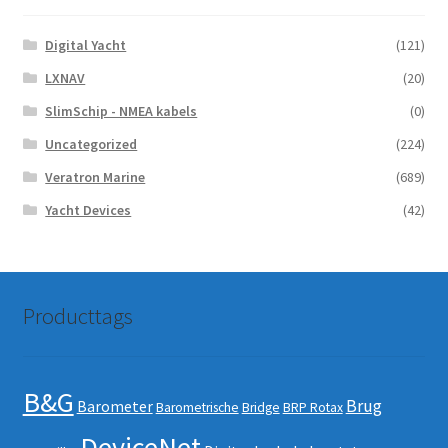
Digital Yacht
(121)
LXNAV
(20)
SlimSchip - NMEA kabels
(0)
Uncategorized
(224)
Veratron Marine
(689)
Yacht Devices
(42)
Producttags
B&G
Brug
Barometer
Barometrische
Bridge
BRP Rotax
DeviceNet