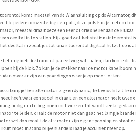
toerental komt meestal van de W aansluiting op de Alternator, dit i
eeft bij iedere omwenteling een puls, deze puls kun je meten door 
rnator, meestal draait deze een keer of drie sneller dan de krukas
 een deeltal in te stellen. Kijk goed wat het stationair toerental i
 het deeltal in zodat je stationair toerental digitaal hetzelfde is a
je het originele instrument paneel weg wilt halen, dan kun je de 
ippen bij de klok. Zo kun je de stekker naar de motor kabelboom h
uden maar er zijn een paar dingen waar je op moet letten:
accu lampje! Een alternator is geen dynamo, het verschil zit hem
eet heeft waar een spoel in draait en een alternator heeft twee
ning nodig om te beginnen met werken. Dit wordt veelal gedaan d
rnator te leiden. draait de motor niet dan gaat het lampje branden (
otor wel dan maakt de alternator zijn eigen spanning en staat er
circuit moet in stand blijven! anders laad je accu niet meer op.