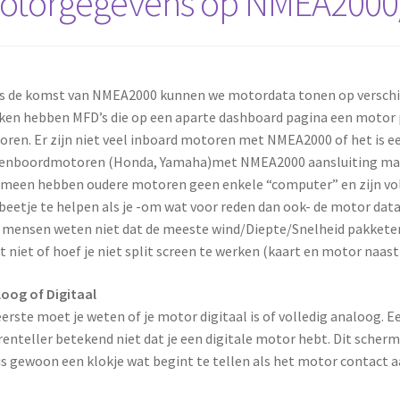
otorgegevens op NMEA2000/
s de komst van NMEA2000 kunnen we motordata tonen op verschil
en hebben MFD’s die op een aparte dashboard pagina een motor 
ren. Er zijn niet veel inboard motoren met NMEA2000 of het is een 
enboordmotoren (Honda, Yamaha)met NMEA2000 aansluiting maar 
meen hebben oudere motoren geen enkele “computer” en zijn volle
beetje te helpen als je -om wat voor reden dan ook- de motor da
 mensen weten niet dat de meeste wind/Diepte/Snelheid pakketen 
t niet of hoef je niet split screen te werken (kaart en motor naast
oog of Digitaal
eerste moet je weten of je motor digitaal is of volledig analoog.
renteller betekend niet dat je een digitale motor hebt. Dit sche
is gewoon een klokje wat begint te tellen als het motor contact aa