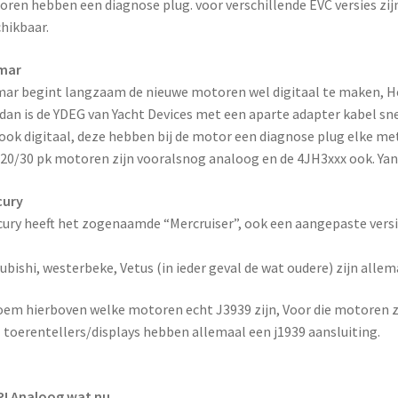
ren hebben een diagnose plug. voor verschillende EVC versies zij
hikbaar.
mar
ar begint langzaam de nieuwe motoren wel digitaal te maken, He
dan is de YDEG van Yacht Devices met een aparte adapter kabel sn
 ook digitaal, deze hebben bij de motor een diagnose plug elke met
 20/30 pk motoren zijn vooralsnog analoog en de 4JH3xxx ook. Yanm
cury
ury heeft het zogenaamde “Mercruiser”, ook een aangepaste versi
ubishi, westerbeke, Vetus (in ieder geval de wat oudere) zijn alle
oem hierboven welke motoren echt J3939 zijn, Voor die motoren zi
toerentellers/displays hebben allemaal een j1939 aansluiting.
! Analoog wat nu.