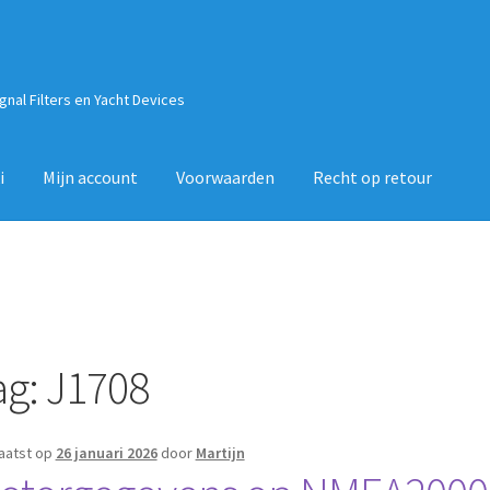
ignal Filters en Yacht Devices
i
Mijn account
Voorwaarden
Recht op retour
ag:
J1708
aatst op
26 januari 2026
door
Martijn