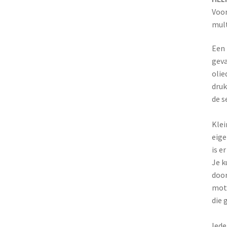
Voor
mult
Een 
geva
olie
druk
de s
Klei
eige
is e
Je k
door
moto
die 
Iede