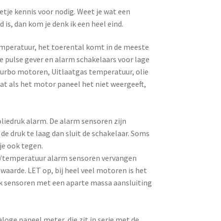
etje kennis voor nodig. Weet je wat een
is, dan kom je denk ik een heel eind.
emperatuur, het toerental komt in de meeste
e pulse gever en alarm schakelaars voor lage
 turbo motoren, Uitlaatgas temperatuur, olie
dat als het motor paneel het niet weergeeft,
liedruk alarm. De alarm sensoren zijn
de druk te laag dan sluit de schakelaar. Soms
je ook tegen.
druk/temperatuur alarm sensoren vervangen
aarde. LET op, bij heel veel motoren is het
ok sensoren met een aparte massa aansluiting
naloge paneel meter, die zit in serie met de