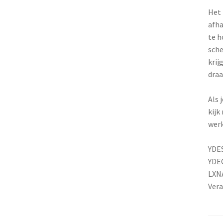
Het 
afha
te h
sche
krij
draa
Als 
kijk
werk
YDES
YDEG
LXN
Vera