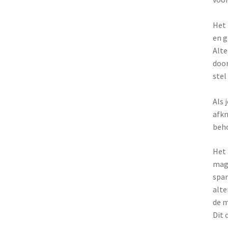
Het 
en g
Alte
door
stel
Als 
afkn
beho
Het 
magn
span
alte
de m
Dit 