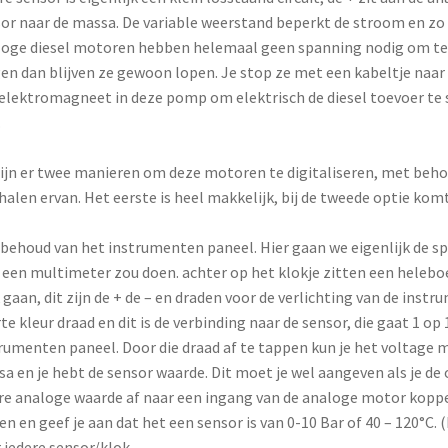
or naar de massa. De variable weerstand beperkt de stroom en zo 
oge diesel motoren hebben helemaal geen spanning nodig om te b
gen dan blijven ze gewoon lopen. Je stop ze met een kabeltje naar 
elektromagneet in deze pomp om elektrisch de diesel toevoer te 
.
ijn er twee manieren om deze motoren te digitaliseren, met beho
alen ervan. Het eerste is heel makkelijk, bij de tweede optie komt
behoud van het instrumenten paneel. Hier gaan we eigenlijk de sp
een multimeter zou doen. achter op het klokje zitten een heleboe
 gaan, dit zijn de + de – en draden voor de verlichting van de instr
te kleur draad en dit is de verbinding naar de sensor, die gaat 1 o
rumenten paneel. Door die draad af te tappen kun je het voltage m
a en je hebt de sensor waarde. Dit moet je wel aangeven als je d
re analoge waarde af naar een ingang van de analoge motor koppeli
n en geef je aan dat het een sensor is van 0-10 Bar of 40 – 120°C. (k
 iedere sensor/klok.