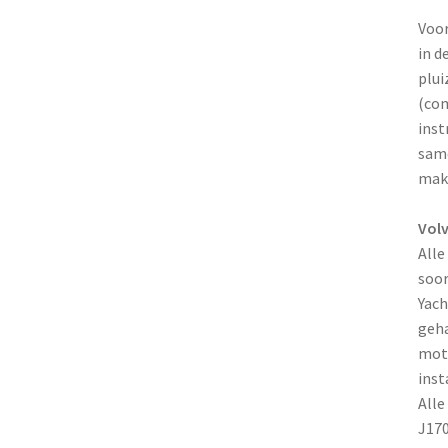
Voor
in d
plui
(com
inst
same
makk
Vol
Alle
soor
Yach
geha
moto
inst
Alle
J170