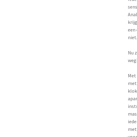
sens
Anal
krij
een 
niet
Nu z
wegh
Met 
met 
klok
apar
inst
mass
iede
mete
voor