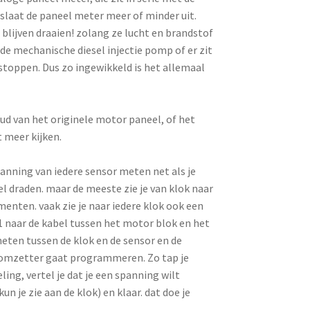
slaat de paneel meter meer of minder uit.
lijven draaien! zolang ze lucht en brandstof
de mechanische diesel injectie pomp of er zit
stoppen. Dus zo ingewikkeld is het allemaal
ud van het originele motor paneel, of het
 meer kijken.
anning van iedere sensor meten net als je
l draden. maar de meeste zie je van klok naar
umenten. vaak zie je naar iedere klok ook een
p 1 naar de kabel tussen het motor blok en het
eten tussen de klok en de sensor en de
e omzetter gaat programmeren. Zo tap je
ng, vertel je dat je een spanning wilt
un je zie aan de klok) en klaar. dat doe je