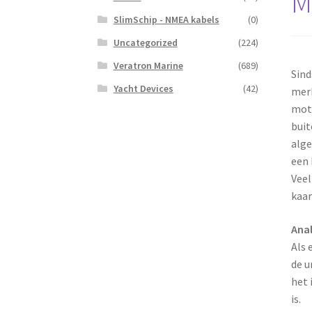
M
SlimSchip - NMEA kabels
(0)
Uncategorized
(224)
Veratron Marine
(689)
Sind
Yacht Devices
(42)
merk
moto
buit
alge
een 
Veel
kaar
Anal
Als 
de u
het 
is.