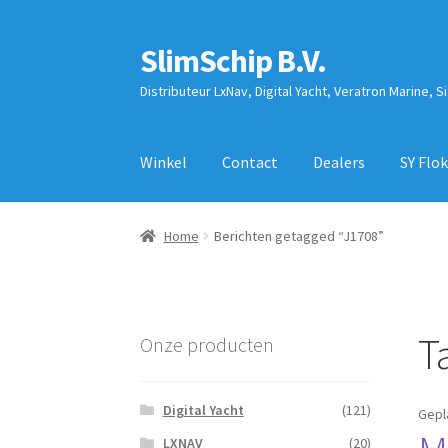
SlimSchip B.V.
Ga
Ga
door
naar
Distributeur LxNav, Digital Yacht, Veratron Marine, S
naar
de
navigatie
inhoud
Winkel
Contact
Dealers
SY Flok
Home
Berichten getagged “J1708”
T
Onze producten
Digital Yacht
(121)
Gepl
LXNAV
(20)