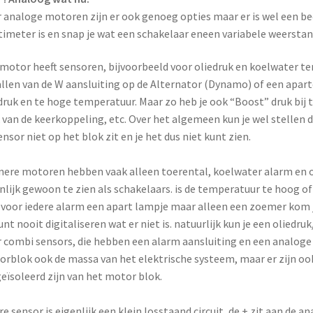
 analoge motoren zijn er ook genoeg opties maar er is wel een be
imeter is en snap je wat een schakelaar eneen variabele weerstand 
motor heeft sensoren, bijvoorbeeld voor oliedruk en koelwater t
llen van de W aansluiting op de Alternator (Dynamo) of een apart
druk en te hoge temperatuur. Maar zo heb je ook “Boost” druk bij
 van de keerkoppeling, etc. Over het algemeen kun je wel stellen 
ensor niet op het blok zit en je het dus niet kunt zien.
nere motoren hebben vaak alleen toerental, koelwater alarm en o
nlijk gewoon te zien als schakelaars. is de temperatuur te hoog of 
r voor iedere alarm een apart lampje maar alleen een zoemer kom 
unt nooit digitaliseren wat er niet is. natuurlijk kun je een olie
 combi sensors, die hebben een alarm aansluiting en een analoge w
rblok ook de massa van het elektrische systeem, maar er zijn o
geïsoleerd zijn van het motor blok.
re sensor is eigenlijk een klein losstaand circuit, de + zit aan de a