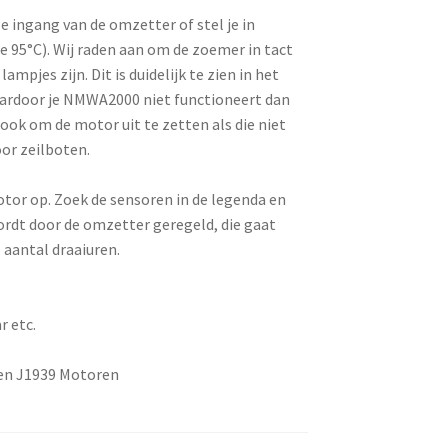
le ingang van de omzetter of stel je in
e 95°C). Wij raden aan om de zoemer in tact
mpjes zijn. Dit is duidelijk te zien in het
waardoor je NMWA2000 niet functioneert dan
ook om de motor uit te zetten als die niet
oor zeilboten.
otor op. Zoek de sensoren in de legenda en
wordt door de omzetter geregeld, die gaat
 aantal draaiuren.
r etc.
en J1939 Motoren