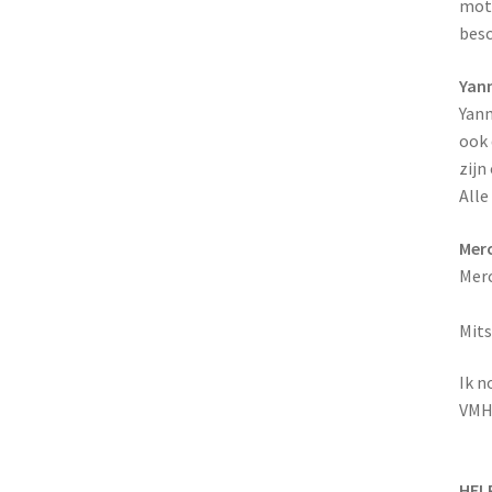
moto
besc
Yan
Yanm
ook 
zijn
Alle
Mer
Merc
Mits
Ik n
VMH 
HELP