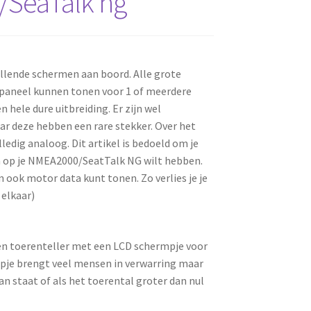
SeaTalk ng
lende schermen aan boord. Alle grote
paneel kunnen tonen voor 1 of meerdere
hele dure uitbreiding. Er zijn wel
deze hebben een rare stekker. Over het
dig analoog. Dit artikel is bedoeld om je
ta op je NMEA2000/SeatTalk NG wilt hebben.
ook motor data kunt tonen. Zo verlies je je
 elkaar)
 Een toerenteller met een LCD schermpje voor
rmpje brengt veel mensen in verwarring maar
n staat of als het toerental groter dan nul