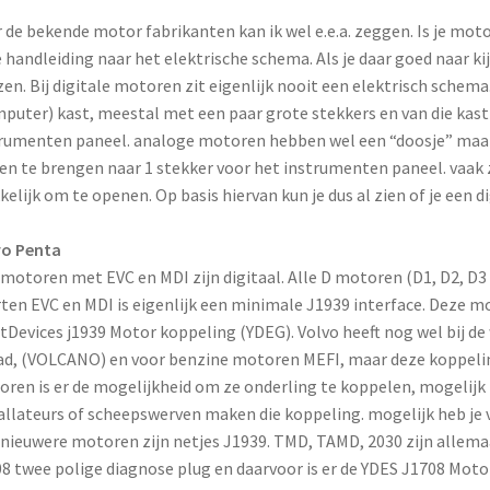
 de bekende motor fabrikanten kan ik wel e.e.a. zeggen. Is je mo
e handleiding naar het elektrische schema. Als je daar goed naar kij
zen. Bij digitale motoren zit eigenlijk nooit een elektrisch schem
puter) kast, meestal met een paar grote stekkers en van die kast
rumenten paneel. analoge motoren hebben wel een “doosje” maar 
n te brengen naar 1 stekker voor het instrumenten paneel. vaak zi
elijk om te openen. Op basis hiervan kun je dus al zien of je een 
vo Penta
 motoren met EVC en MDI zijn digitaal. Alle D motoren (D1, D2, D3 
ten EVC en MDI is eigenlijk een minimale J1939 interface. Deze 
tDevices j1939 Motor koppeling (YDEG). Volvo heeft nog wel bij 
d, (VOLCANO) en voor benzine motoren MEFI, maar deze koppelin
ren is er de mogelijkheid om ze onderling te koppelen, mogelijk 
allateurs of scheepswerven maken die koppeling. mogelijk heb je 
 nieuwere motoren zijn netjes J1939. TMD, TAMD, 2030 zijn allem
8 twee polige diagnose plug en daarvoor is er de YDES J1708 Motor