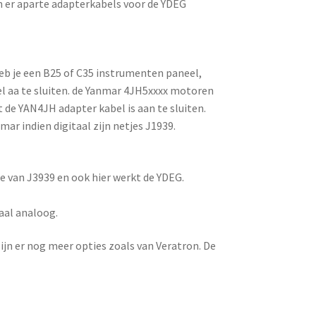
n er aparte adapterkabels voor de YDEG
b je een B25 of C35 instrumenten paneel,
el aa te sluiten. de Yanmar 4JH5xxxx motoren
 de YAN4JH adapter kabel is aan te sluiten.
ar indien digitaal zijn netjes J1939.
e van J3939 en ook hier werkt de YDEG.
maal analoog.
jn er nog meer opties zoals van Veratron. De