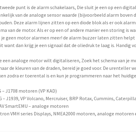
tweede punt is de alarm schakelaars, Die sluit je een op een digita
nkelijk van de analoge sensor waarde (bijvoorbeeld alarm boven d
ouden. Deze alarm lijnen zitten op een diode blok als er ook alarm la
ma van de motor. Als er op een of andere manier een storing is 
g je geen motor alarmen meer! de alarm buzzer laten zitten helpt 
it want dan krijg je een signaal dat de oliedruk te laag is. Handig v
je een analoge motor wilt digitaliseren, Zoek het schema van je m
 naar de kleuren van de draden, bereid je goed voor. De urenteller 
en zodra er toerental is en kun je programmeren naar het huidige
 – J1708 motoren (VP KAD)
 – J1939, VP Volcano, Mercruiser, BRP Rotax, Cummins, Caterpilla
AV SmartEMU – analoge motoren
tron VMH series Displays, NMEA2000 motoren, analoge motoren 