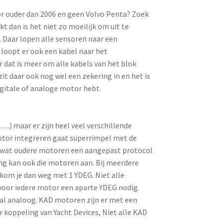
tor ouder dan 2006 en geen Volvo Penta? Zoek
kt dan is het niet zo moeilijk om uit te
a. Daar lopen alle sensoren naar een
 loopt er ook een kabel naar het
dat is meer om alle kabels van het blok
t daar ook nog wel een zekering in en het is
digitale of analoge motor hebt.
….) maar er zijn heel veel verschillende
motor integreren gaat superrimpel met de
de wat oudere motoren een aangepast protocol
g kan ook die motoren aan. Bij meerdere
kom je dan weg met 1 YDEG. Niet alle
voor iedere motor een aparte YDEG nodig.
aal analoog. KAD motoren zijn er met een
 koppeling van Yacht Devices, Niet alle KAD