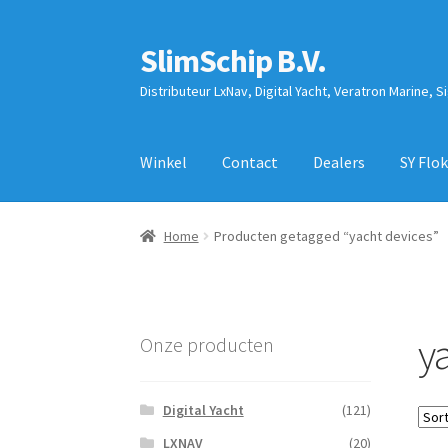
SlimSchip B.V.
Ga
Ga
door
naar
Distributeur LxNav, Digital Yacht, Veratron Marine, S
naar
de
navigatie
inhoud
Winkel
Contact
Dealers
SY Flok
Home
Producten getagged “yacht devices”
y
Onze producten
Digital Yacht
(121)
LXNAV
(20)