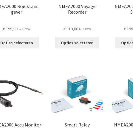
EA2000 Roerstand
NMEA2000 Voyage
NMEA2000
gever
Recorder
S
€
199,00
€
319,00
€
199
Incl. BTW
Incl. BTW
Dit
Dit
Opties selecteren
Opties selecteren
Opties
product
product
heeft
heeft
meerdere
meerdere
variaties.
variaties.
Deze
Deze
optie
optie
kan
kan
gekozen
gekozen
worden
worden
op
op
de
de
productpagina
productpagina
A2000 Accu Monitor
Smart Relay
NMEA200