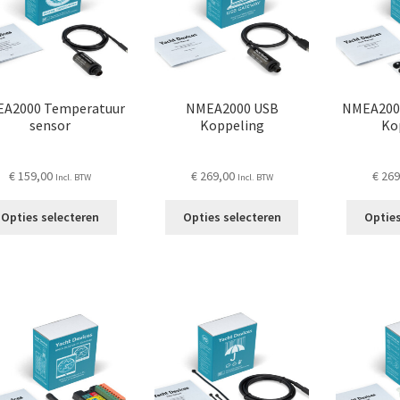
kan
kan
gekozen
gekozen
worden
worden
op
op
de
de
A2000 Temperatuur
NMEA2000 USB
NMEA200
productpagina
productpagina
sensor
Koppeling
Ko
€
159,00
€
269,00
€
269
Incl. BTW
Incl. BTW
Dit
Dit
Opties selecteren
Opties selecteren
Opties
product
product
heeft
heeft
meerdere
meerdere
variaties.
variaties.
Deze
Deze
optie
optie
kan
kan
gekozen
gekozen
worden
worden