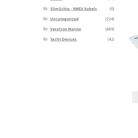
SlimSchip - NMEA kabels
(0)
Uncategorized
(224)
Veratron Marine
(689)
Yacht Devices
(42)