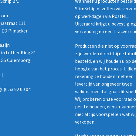
Schip B.V.
Wanneer u producten besteld 
SlimSchip.nl zullen wij verze
toor:
op werkdagen via PostNL,
astraat 111
Uiteraard krijgt u bevestigin
 ED Pijnacker
verzending en een Traceer co
zijn:
Producten die niet op voorra
in Luther King 81
zijn worden direct bij de fabr
2GS Culemborg
besteld, en wij houden u op d
hoogte van het proces. U die
il
rekening te houden met een
levertijd van ongeveer twee
(0)6 53 92 00 04
weken, meestal gaat dit snell
Wij proberen onze voorraad 
peil te houden, echter kunne
niet altijd voorspellen wat wi
verkopen.