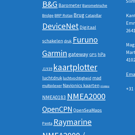
Slim
B&G
Barometer
Barometrische
Brug
Kan
Bridge
BRP Rotax
Catapillar
Emm
DeviceNet
Digitaal
2641
Furuno
schakelen
druk
Maga
Garmin
Mart
gateway
hPa
GPS
410
kaartplotter
J1939
Ema
luchtdruk
mad
luchtvochtigheid
Navionics kaarten
multiplexer
niveau
+31 
NMEA2000
NMEA0183
OpenCPN
OpenSeaMaps
Raymarine
Penta