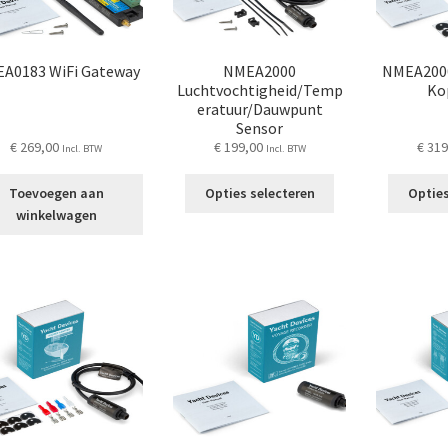
op
op
de
de
productpagina
productpagina
A0183 WiFi Gateway
NMEA2000
NMEA2000
Luchtvochtigheid/Temp
Ko
eratuur/Dauwpunt
Sensor
€
269,00
€
199,00
€
319
Incl. BTW
Incl. BTW
Dit
Toevoegen aan
Opties selecteren
Opties
product
winkelwagen
heeft
meerdere
variaties.
Deze
optie
kan
gekozen
worden
op
de
productpagina