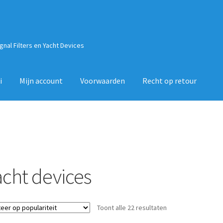
ignal Filters en Yacht Devices
i
Mijn account
Voorwaarden
Recht op retour
acht devices
Gesorteerd
Toont alle 22 resultaten
op