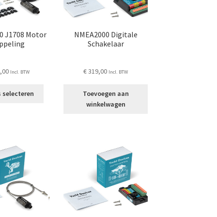
op
de
productpagina
 J1708 Motor
NMEA2000 Digitale
ppeling
Schakelaar
,00
€
319,00
Incl. BTW
Incl. BTW
Dit
 selecteren
Toevoegen aan
product
winkelwagen
heeft
meerdere
variaties.
Deze
optie
kan
gekozen
worden
op
de
productpagina