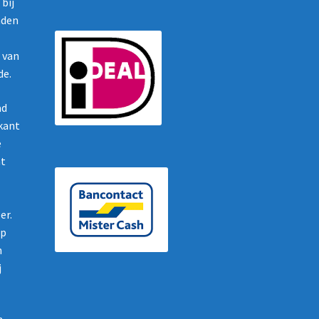
bij
nden
g van
de.
ad
ikant
e
nt
er.
op
n
j