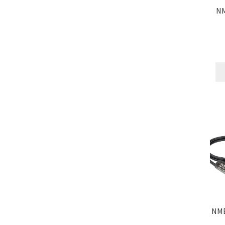
NM
NME