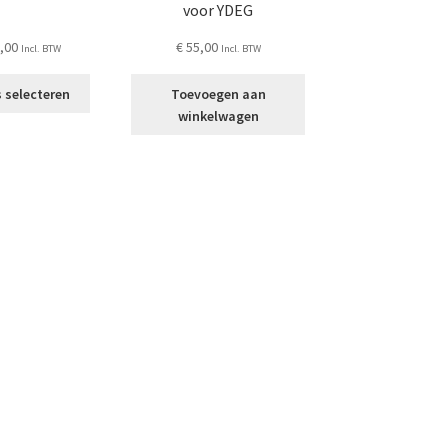
voor YDEG
,00
€
55,00
Incl. BTW
Incl. BTW
Dit
 selecteren
Toevoegen aan
product
winkelwagen
heeft
meerdere
variaties.
Deze
optie
kan
gekozen
worden
op
de
productpagina