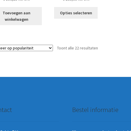
Dit
Toevoegen aan
Opties selecteren
product
winkelwagen
heeft
meerdere
variaties.
Deze
Gesorteerd
Toont alle 22 resultaten
optie
op
kan
populariteit
gekozen
worden
op
de
productpagina
tact
Bestel informatie