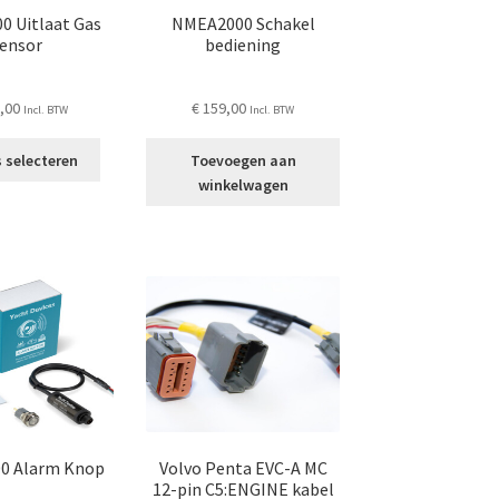
 Uitlaat Gas
NMEA2000 Schakel
ensor
bediening
,00
€
159,00
Incl. BTW
Incl. BTW
Dit
 selecteren
Toevoegen aan
product
winkelwagen
heeft
meerdere
variaties.
Deze
optie
kan
gekozen
worden
op
de
productpagina
0 Alarm Knop
Volvo Penta EVC-A MC
12-pin C5:ENGINE kabel