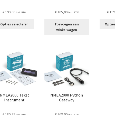
€
199,00
€
105,00
€
199
Incl. BTW
Incl. BTW
Dit
Opties selecteren
Toevoegen aan
Opties
product
winkelwagen
heeft
meerdere
variaties.
Deze
optie
kan
gekozen
worden
op
de
productpagina
NMEA2000 Tekst
NMEA2000 Python
Instrument
Gateway
€
180,29
€
269,00
Incl. BTW
Incl. BTW