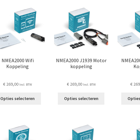
populariteit
NMEA2000 Wifi
NMEA2000 J1939 Motor
NMEA20
Koppeling
koppeling
Ko
€
269,00
€
269,00
€
269
Incl. BTW
Incl. BTW
Dit
Dit
Opties selecteren
Opties selecteren
Opties
product
product
heeft
heeft
meerdere
meerdere
variaties.
variaties.
Deze
Deze
optie
optie