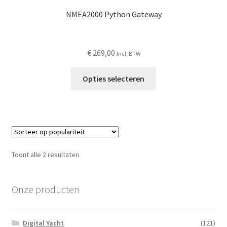
de
NMEA2000 Python Gateway
productpagina
€
269,00
Incl. BTW
Dit
Opties selecteren
product
heeft
meerdere
variaties.
Deze
optie
Gesorteerd
Toont alle 2 resultaten
kan
op
gekozen
populariteit
worden
Onze producten
op
de
Digital Yacht
(121)
productpagina