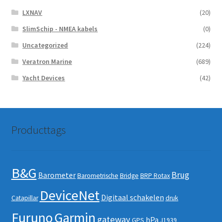
LXNAV
(20)
SlimSchip - NMEA kabels
(0)
Uncategorized
(224)
Veratron Marine
(689)
Yacht Devices
(42)
Producttags
B&G
Brug
Barometer
Barometrische
Bridge
BRP Rotax
DeviceNet
Digitaal schakelen
Catapillar
druk
Furuno
Garmin
gateway
hPa
GPS
J1939