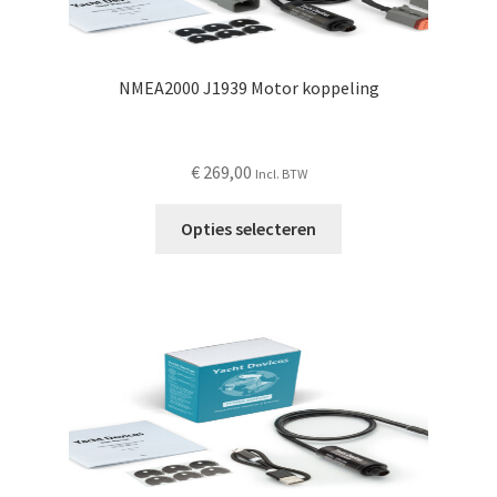
NMEA2000 J1939 Motor koppeling
€
269,00
Incl. BTW
Dit
Opties selecteren
product
heeft
meerdere
variaties.
Deze
optie
kan
gekozen
worden
op