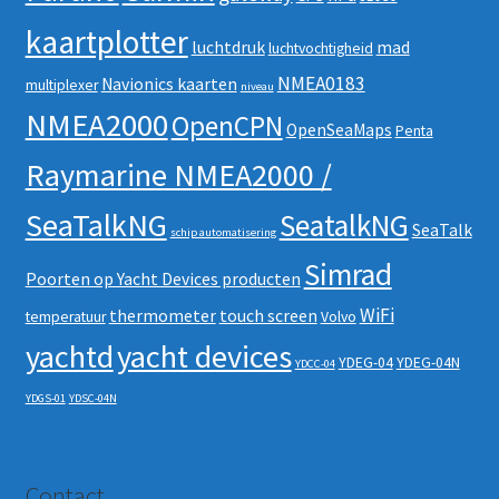
kaartplotter
luchtdruk
mad
luchtvochtigheid
NMEA0183
Navionics kaarten
multiplexer
niveau
NMEA2000
OpenCPN
OpenSeaMaps
Penta
Raymarine NMEA2000 /
SeaTalkNG
SeatalkNG
SeaTalk
schip automatisering
Simrad
Poorten op Yacht Devices producten
WiFi
thermometer
touch screen
temperatuur
Volvo
yachtd
yacht devices
YDEG-04
YDEG-04N
YDCC-04
YDGS-01
YDSC-04N
Contact