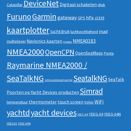
DeviceNet
Digitaal schakelen
Catapillar
druk
Furuno
Garmin
gateway
hPa
GPS
J1939
kaartplotter
luchtdruk
mad
luchtvochtigheid
NMEA0183
Navionics kaarten
multiplexer
niveau
NMEA2000
OpenCPN
OpenSeaMaps
Penta
Raymarine NMEA2000 /
SeaTalkNG
SeatalkNG
SeaTalk
schip automatisering
Simrad
Poorten op Yacht Devices producten
WiFi
thermometer
touch screen
temperatuur
Volvo
yachtd
yacht devices
YDEG-04
YDEG-04N
YDCC-04
YDGS-01
YDSC-04N