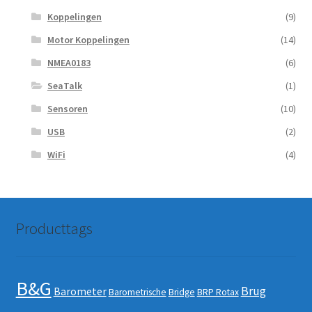
Koppelingen
(9)
Motor Koppelingen
(14)
NMEA0183
(6)
SeaTalk
(1)
Sensoren
(10)
USB
(2)
WiFi
(4)
Producttags
B&G
Brug
Barometer
Barometrische
Bridge
BRP Rotax