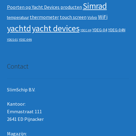
Simrad
Poorten op Yacht Devices producten
WiFi
thermometer
touch screen
temperatuur
Volvo
yachtd
yacht devices
YDEG-04
YDEG-04N
YDCC-04
YDGS-01
YDSC-04N
Contact
SlimSchip B.V.
Kantoor:
Emmastraat 111
2641 ED Pijnacker
Magazijn: