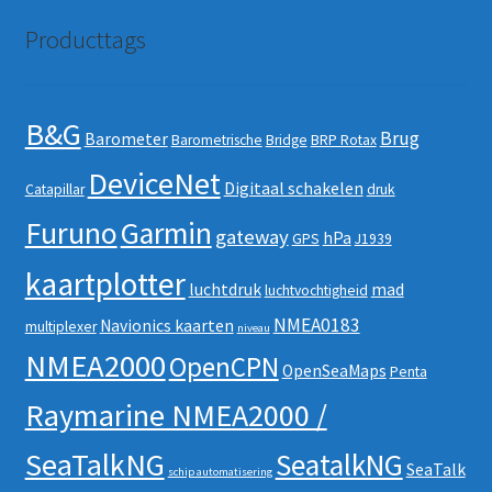
Producttags
B&G
Brug
Barometer
Barometrische
Bridge
BRP Rotax
DeviceNet
Digitaal schakelen
Catapillar
druk
Furuno
Garmin
gateway
hPa
GPS
J1939
kaartplotter
luchtdruk
mad
luchtvochtigheid
NMEA0183
Navionics kaarten
multiplexer
niveau
NMEA2000
OpenCPN
OpenSeaMaps
Penta
Raymarine NMEA2000 /
SeaTalkNG
SeatalkNG
SeaTalk
schip automatisering