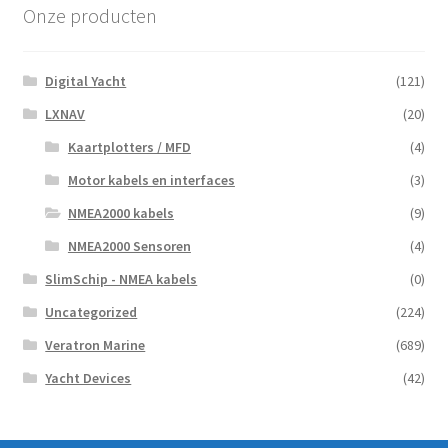
Onze producten
Digital Yacht
(121)
LXNAV
(20)
Kaartplotters / MFD
(4)
Motor kabels en interfaces
(3)
NMEA2000 kabels
(9)
NMEA2000 Sensoren
(4)
SlimSchip - NMEA kabels
(0)
Uncategorized
(224)
Veratron Marine
(689)
Yacht Devices
(42)