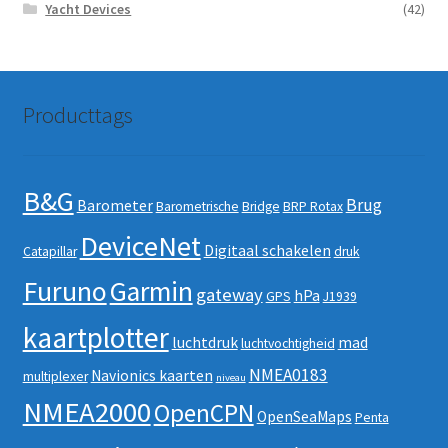
Yacht Devices
(42)
Producttags
B&G
Brug
Barometer
Barometrische
Bridge
BRP Rotax
DeviceNet
Digitaal schakelen
Catapillar
druk
Furuno
Garmin
gateway
hPa
GPS
J1939
kaartplotter
luchtdruk
mad
luchtvochtigheid
NMEA0183
Navionics kaarten
multiplexer
niveau
NMEA2000
OpenCPN
OpenSeaMaps
Penta