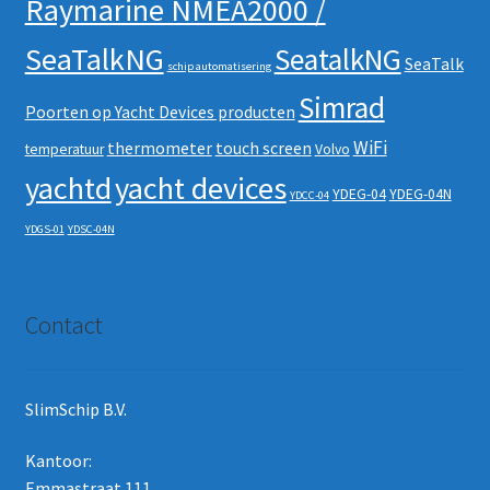
Raymarine NMEA2000 /
SeaTalkNG
SeatalkNG
SeaTalk
schip automatisering
Simrad
Poorten op Yacht Devices producten
WiFi
thermometer
touch screen
temperatuur
Volvo
yachtd
yacht devices
YDEG-04
YDEG-04N
YDCC-04
YDGS-01
YDSC-04N
Contact
SlimSchip B.V.
Kantoor:
Emmastraat 111