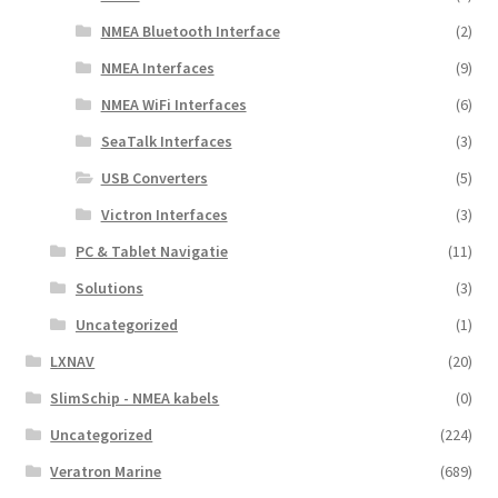
NMEA Bluetooth Interface
(2)
NMEA Interfaces
(9)
NMEA WiFi Interfaces
(6)
SeaTalk Interfaces
(3)
USB Converters
(5)
Victron Interfaces
(3)
PC & Tablet Navigatie
(11)
Solutions
(3)
Uncategorized
(1)
LXNAV
(20)
SlimSchip - NMEA kabels
(0)
Uncategorized
(224)
Veratron Marine
(689)