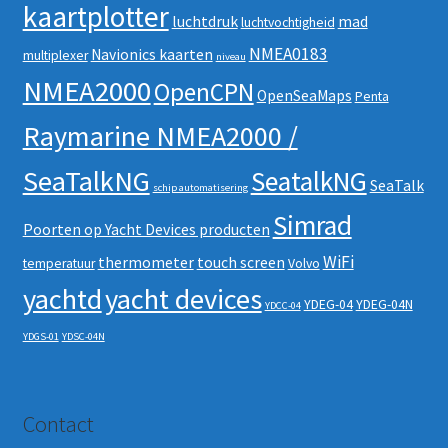
kaartplotter
luchtdruk
mad
luchtvochtigheid
NMEA0183
Navionics kaarten
multiplexer
niveau
NMEA2000
OpenCPN
OpenSeaMaps
Penta
Raymarine NMEA2000 /
SeaTalkNG
SeatalkNG
SeaTalk
schip automatisering
Simrad
Poorten op Yacht Devices producten
WiFi
thermometer
touch screen
temperatuur
Volvo
yachtd
yacht devices
YDEG-04
YDEG-04N
YDCC-04
YDGS-01
YDSC-04N
Contact