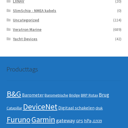
LXNAV
(20)
SlimSchip - NMEA kabels
(0)
Uncategorized
(224)
Veratron Marine
(689)
Yacht Devices
(42)
Producttags
B&G
Brug
Barometer
Barometrische
Bridge
BRP Rotax
DeviceNet
Digitaal schakelen
Catapillar
druk
Furuno
Garmin
gateway
hPa
GPS
J1939