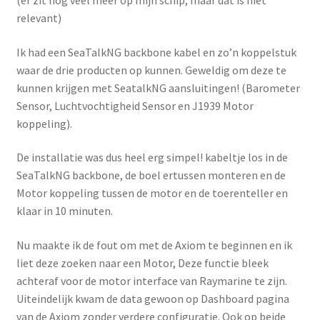
(er zit nog veel meer op mijn schip, maar dat is niet
relevant)
Ik had een SeaTalkNG backbone kabel en zo’n koppelstuk
waar de drie producten op kunnen. Geweldig om deze te
kunnen krijgen met SeatalkNG aansluitingen! (Barometer
Sensor, Luchtvochtigheid Sensor en J1939 Motor
koppeling).
De installatie was dus heel erg simpel! kabeltje los in de
SeaTalkNG backbone, de boel ertussen monteren en de
Motor koppeling tussen de motor en de toerenteller en
klaar in 10 minuten.
Nu maakte ik de fout om met de Axiom te beginnen en ik
liet deze zoeken naar een Motor, Deze functie bleek
achteraf voor de motor interface van Raymarine te zijn.
Uiteindelijk kwam de data gewoon op Dashboard pagina
van de Axiom zonder verdere configuratie. Ook op beide