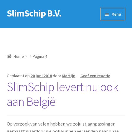
SlimSchip B.V.
Ga
Ga
Menu
door
naar
naar
de
Winkel
navigatie
inhoud
Contact
Home
Pagina 4
Dealers
SY Floki
Geplaatst op
20 juni 2018
door
Martijn
—
Geef een reactie
SlimSchip levert nu ook
Mijn account
aan België
Voorwaarden
Recht op retour
Op verzoek van velen hebben we zojuist aanpassingen
gemaakt waardoor we ook kunnen verzenden naar onze