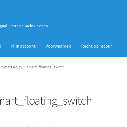
ignal Filters en Yacht Devices
i
Mijn account
Voorwaarden
Recht op retour
Smart Relay
smart_floating_switch
mart_floating_switch