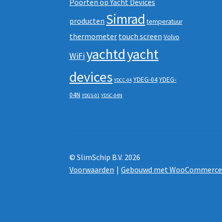
Poorten op Yacht Devices
Simrad
producten
temperatuur
thermometer
touch screen
Volvo
yachtd
yacht
WiFi
devices
YDEG-04
YDEG-
YDCC-04
04N
YDGS-01
YDSC-04N
© SlimSchip B.V. 2026
Voorwaarden
Gebouwd met WooCommerc