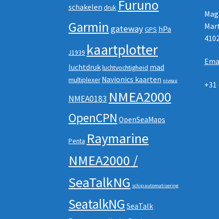
Furuno
schakelen
druk
Maga
Garmin
Mart
gateway
hPa
GPS
410
kaartplotter
J1939
Ema
luchtdruk
mad
luchtvochtigheid
Navionics kaarten
multiplexer
niveau
+31 
NMEA2000
NMEA0183
OpenCPN
OpenSeaMaps
Raymarine
Penta
NMEA2000 /
SeaTalkNG
schip automatisering
SeatalkNG
SeaTalk