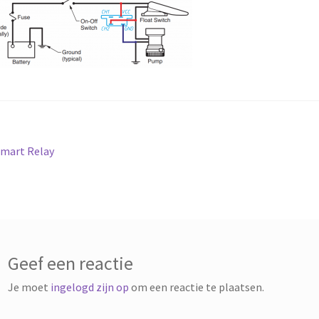
richt
orig
mart Relay
ericht:
vigatie
Geef een reactie
Je moet
ingelogd zijn op
om een reactie te plaatsen.