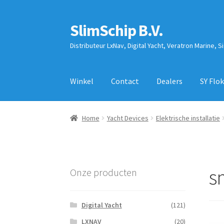
SlimSchip B.V.
Ga
Ga
door
naar
Distributeur LxNav, Digital Yacht, Veratron Marine, S
naar
de
navigatie
inhoud
Winkel
Contact
Dealers
SY Flok
Home
Yacht Devices
Elektrische installatie
s
Onze producten
Digital Yacht
(121)
LXNAV
(20)