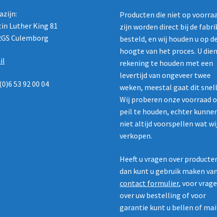
zijn:
Producten die niet op voorra
in Luther King 81
zijn worden direct bij de fabr
2GS Culemborg
besteld, en wij houden u op d
hoogte van het proces. U die
il
rekening te houden met een
levertijd van ongeveer twee
(0)6 53 92 00 04
weken, meestal gaat dit snell
Wij proberen onze voorraad 
peil te houden, echter kunne
niet altijd voorspellen wat wi
verkopen.
Heeft u vragen over producte
dan kunt u gebruik maken va
contact formulier
, voor vrag
over uw bestelling of voor
garantie kunt u bellen of mai