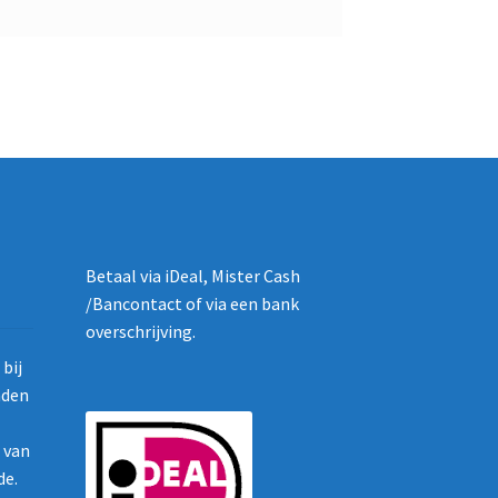
Betaal via iDeal, Mister Cash
/Bancontact of via een bank
overschrijving.
bij
nden
g van
de.