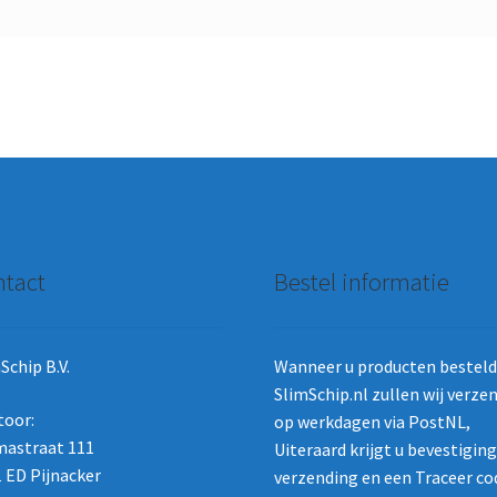
tact
Bestel informatie
Schip B.V.
Wanneer u producten besteld 
SlimSchip.nl zullen wij verze
toor:
op werkdagen via PostNL,
astraat 111
Uiteraard krijgt u bevestigin
 ED Pijnacker
verzending en een Traceer co