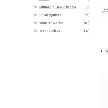
SlimSchip - NMEA kabels
(0)
Uncategorized
(224)
Veratron Marine
(689)
Yacht Devices
(42)
Be
V
S
b
na