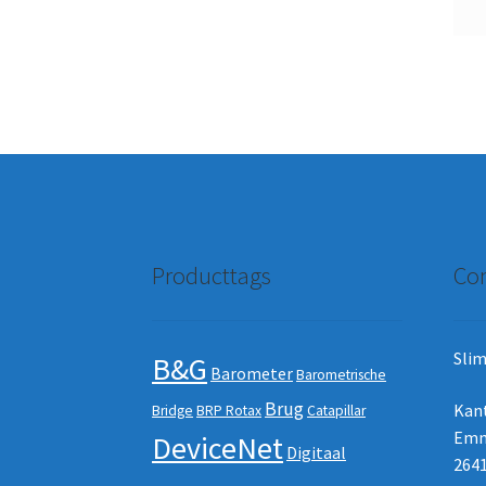
Producttags
Con
Slim
B&G
Barometer
Barometrische
Brug
Kan
Bridge
BRP Rotax
Catapillar
Emm
DeviceNet
Digitaal
2641