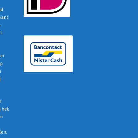
ad
ikant
e
nt
er.
op
n
j
n
n het
en
len.