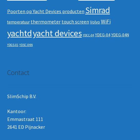
Simrad
Poorten op Yacht Devices producten
WiFi
thermometer
touch screen
temperatuur
Volvo
yachtd
yacht devices
YDEG-04
YDEG-04N
YDCC-04
YDGS-01
YDSC-04N
Contact
SlimSchip B.V.
Kantoor:
Emmastraat 111
2641 ED Pijnacker