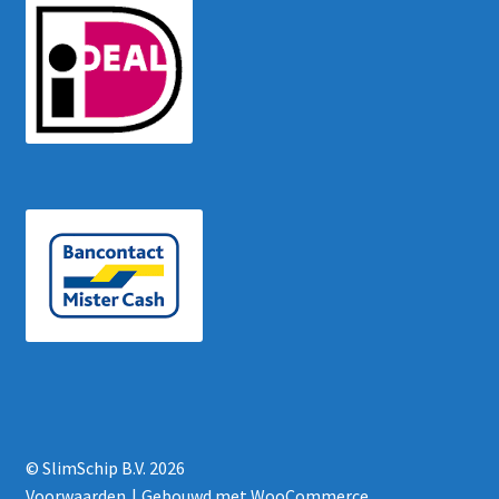
© SlimSchip B.V. 2026
Voorwaarden
Gebouwd met WooCommerce
.