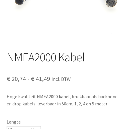
NMEA2000 Kabel
Prijsklasse:
€
20,74
-
€
41,49
Incl. BTW
€ 20,74
Hoge kwaliteit NMEA2000 kabel, bruikbaar als backbone
tot
en drop kabels, leverbaar in 50cm, 1, 2, 4 en 5 meter
€ 41,49
Lengte