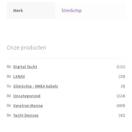
Merk
SlimSchip
Onze producten
Digital Yacht
(121)
LXNAV
(20)
SlimSchip - NMEA kabels
(0)
Uncategorized
(224)
Veratron Marine
(689)
Yacht Devices
(42)