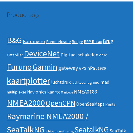
Producttags
B&G
Brug
Barometer
Barometrische
Bridge
BRP Rotax
DeviceNet
Digitaal schakelen
Catapillar
druk
Furuno
Garmin
gateway
hPa
GPS
J1939
kaartplotter
luchtdruk
mad
luchtvochtigheid
NMEA0183
Navionics kaarten
multiplexer
niveau
NMEA2000
OpenCPN
OpenSeaMaps
Penta
Raymarine NMEA2000 /
SeaTalkNG
SeatalkNG
SeaTalk
schip automatisering