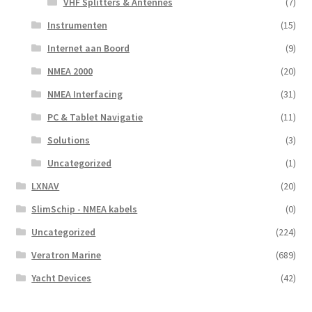
VHF Splitters & Antennes
(7)
Instrumenten
(15)
Internet aan Boord
(9)
NMEA 2000
(20)
NMEA Interfacing
(31)
PC & Tablet Navigatie
(11)
Solutions
(3)
Uncategorized
(1)
LXNAV
(20)
SlimSchip - NMEA kabels
(0)
Uncategorized
(224)
Veratron Marine
(689)
Yacht Devices
(42)