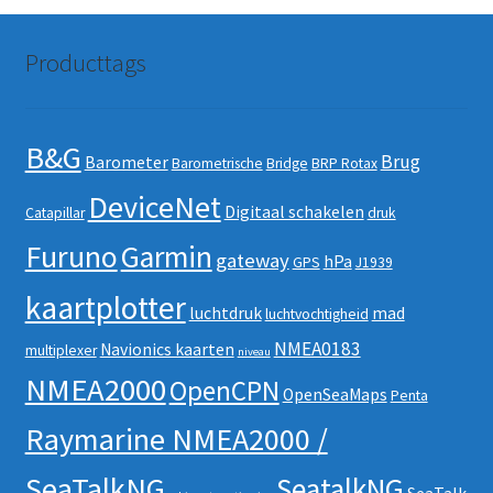
Producttags
B&G
Brug
Barometer
Barometrische
Bridge
BRP Rotax
DeviceNet
Digitaal schakelen
Catapillar
druk
Furuno
Garmin
gateway
hPa
GPS
J1939
kaartplotter
luchtdruk
mad
luchtvochtigheid
NMEA0183
Navionics kaarten
multiplexer
niveau
NMEA2000
OpenCPN
OpenSeaMaps
Penta
Raymarine NMEA2000 /
SeaTalkNG
SeatalkNG