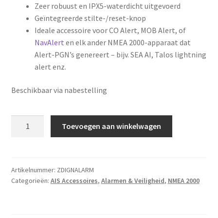
Zeer robuust en IPX5-waterdicht uitgevoerd
Geïntegreerde stilte-/reset-knop
Ideale accessoire voor CO Alert, MOB Alert, of
NavAlert
en elk ander NMEA 2000-apparaat dat
Alert-PGN’s genereert – bijv. SEA AI, Talos lightning
alert enz.
Beschikbaar via nabestelling
NavAlarm
Toevoegen aan winkelwagen
-
NMEA
2000
Alarmsignaal
Artikelnummer:
ZDIGNALARM
Categorieën:
AIS Accessoires
,
Alarmen & Veiligheid
,
NMEA 2000
aantal