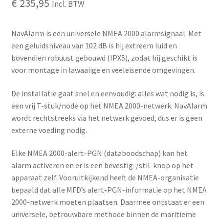
€
235,95
Incl. BTW
NavAlarm is een universele NMEA 2000 alarmsignaal. Met
een geluidsniveau van 102 dB is hij extreem luid en
bovendien robuust gebouwd (IPX5), zodat hij geschikt is
voor montage in lawaaiige en veeleisende omgevingen.
De installatie gaat snel en eenvoudig: alles wat nodig is, is
een vrij T-stuk/node op het NMEA 2000-netwerk. NavAlarm
wordt rechtstreeks via het netwerk gevoed, dus er is geen
externe voeding nodig.
Elke NMEA 2000-alert-PGN (databoodschap) kan het
alarm activeren en er is een bevestig-/stil-knop op het
apparaat zelf. Vooruitkijkend heeft de NMEA-organisatie
bepaald dat alle MFD’s alert-PGN-informatie op het NMEA
2000-netwerk moeten plaatsen. Daarmee ontstaat er een
universele, betrouwbare methode binnen de maritieme