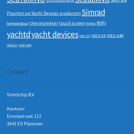
SeaTalk
schip automatisering
Simrad
Poorten op Yacht Devices producten
WiFi
thermometer
touch screen
temperatuur
Volvo
yachtd
yacht devices
YDEG-04
YDEG-04N
YDCC-04
YDGS-01
YDSC-04N
Contact
SlimSchip B.V.
Kantoor:
Emmastraat 111
2641 ED Pijnacker