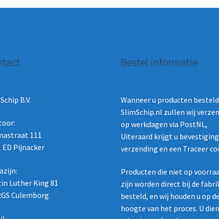
tact
Bestel informatie
Schip B.V.
Wanneer u producten besteld 
SlimSchip.nl zullen wij verze
toor:
op werkdagen via PostNL,
astraat 111
Uiteraard krijgt u bevestigin
 ED Pijnacker
verzending en een Traceer co
zijn:
Producten die niet op voorra
in Luther King 81
zijn worden direct bij de fabr
2GS Culemborg
besteld, en wij houden u op d
hoogte van het proces. U die
il