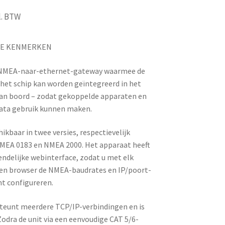
l. BTW
TE KENMERKEN
 NMEA-naar-ethernet-gateway waarmee de
et schip kan worden geïntegreerd in het
an boord – zodat gekoppelde apparaten en
data gebruik kunnen maken.
ikbaar in twee versies, respectievelijk
NMEA 0183 en NMEA 2000. Het apparaat heeft
endelijke webinterface, zodat u met elk
en browser de NMEA-baudrates en IP/poort-
nt configureren.
teunt meerdere TCP/IP-verbindingen en is
Zodra de unit via een eenvoudige CAT 5/6-