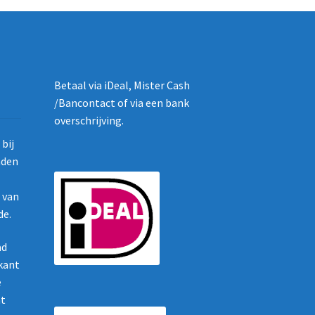
Betaal via iDeal, Mister Cash
/Bancontact of via een bank
overschrijving.
bij
nden
g van
de.
ad
ikant
e
nt