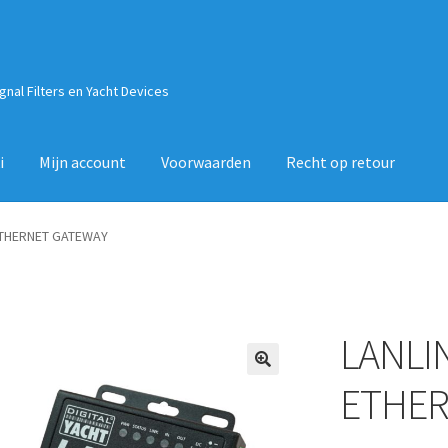
ignal Filters en Yacht Devices
i
Mijn account
Voorwaarden
Recht op retour
ETHERNET GATEWAY
LANLI
🔍
ETHER