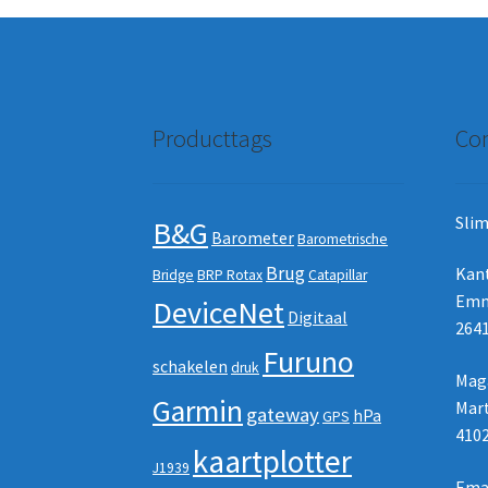
Producttags
Con
Slim
B&G
Barometer
Barometrische
Brug
Kan
Bridge
BRP Rotax
Catapillar
Emm
DeviceNet
Digitaal
2641
Furuno
schakelen
druk
Maga
Garmin
Mart
gateway
hPa
GPS
410
kaartplotter
J1939
Ema