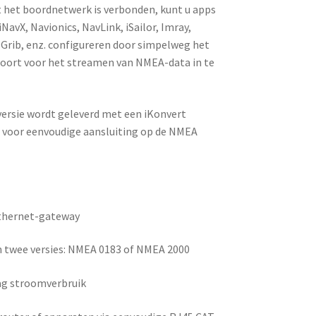
 het boordnetwerk is verbonden, kunt u apps
iNavX, Navionics, NavLink, iSailor, Imray,
Grib, enz. configureren door simpelweg het
poort voor het streamen van NMEA-data in te
ersie wordt geleverd met een iKonvert
voor eenvoudige aansluiting op de NMEA
thernet-gateway
in twee versies: NMEA 0183 of NMEA 2000
aag stroomverbruik