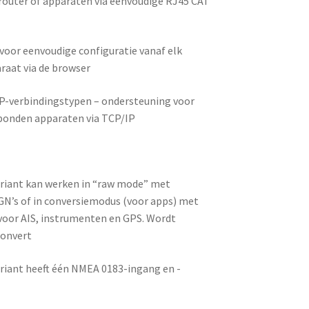
router of apparaten via eenvoudige RJ45 CAT
l
voor eenvoudige configuratie vanaf elk
raat via de browser
P-verbindingstypen – ondersteuning voor
bonden apparaten via TCP/IP
l
riant kan werken in “raw mode” met
N’s of in conversiemodus (voor apps) met
voor AIS, instrumenten en GPS. Wordt
Konvert
riant heeft één NMEA 0183-ingang en -