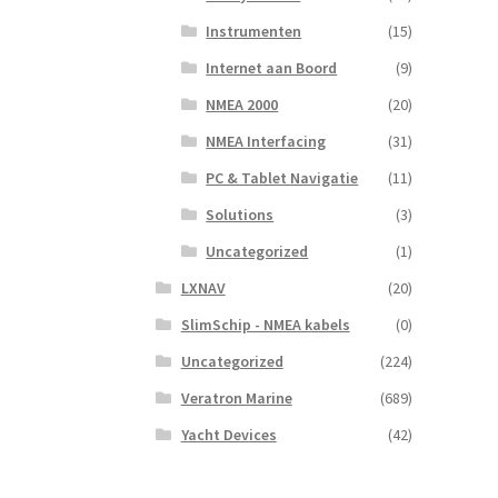
Instrumenten
(15)
Internet aan Boord
(9)
NMEA 2000
(20)
NMEA Interfacing
(31)
PC & Tablet Navigatie
(11)
Solutions
(3)
Uncategorized
(1)
LXNAV
(20)
SlimSchip - NMEA kabels
(0)
Uncategorized
(224)
Veratron Marine
(689)
Yacht Devices
(42)