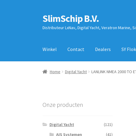
SlimSchip B.V.
Ga
Ga
door
naar
Distributeur LxNav, Digital Yacht, Veratron Marine, S
naar
de
navigatie
inhoud
Winkel
Contact
Dealers
SY Flok
Home
Digital Yacht
LANLINK NMEA 2000 TO 
Onze producten
Digital Yacht
(121)
AIS Systemen
(41)