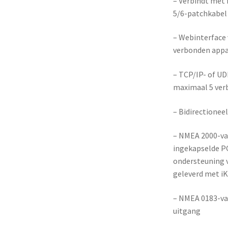
– Verbindt met 
5/6-patchkabe
– Webinterface 
verbonden appa
– TCP/IP- of UD
maximaal 5 ver
– Bidirectionee
– NMEA 2000-va
ingekapselde PG
ondersteuning 
geleverd met i
– NMEA 0183-va
uitgang