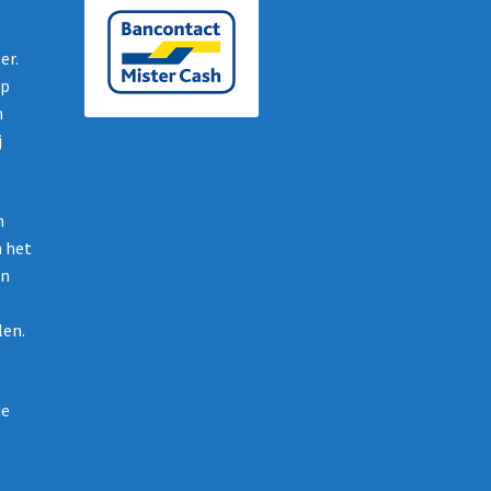
er.
op
n
j
n
n het
en
len.
de