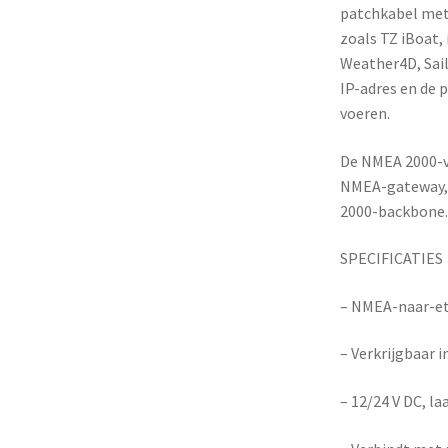
patchkabel met
zoals TZ iBoat, 
Weather4D, Sail
IP-adres en de 
voeren.
De NMEA 2000-v
NMEA-gateway, 
2000-backbone.
SPECIFICATIES
– NMEA-naar-e
– Verkrijgbaar 
– 12/24 V DC, l