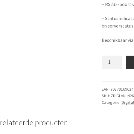
– RS232-poort v
– Statusindicat
en serverstatus
Beschikbaar via
LANLINK
NMEA
2000
TO
ETHERNET
EAN:
70379169624
SKU:
ZDIGLANLN2
GATEWAY
Categorie:
Digita
aantal
relateerde producten