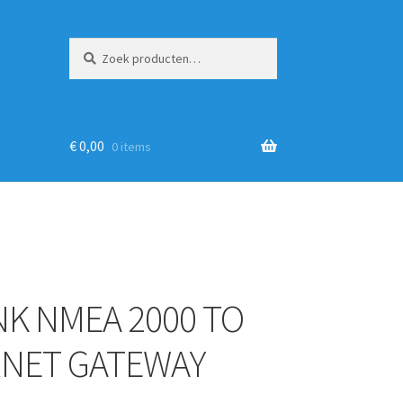
Zoeken
Zoeken
naar:
€
0,00
0 items
NK NMEA 2000 TO
NET GATEWAY