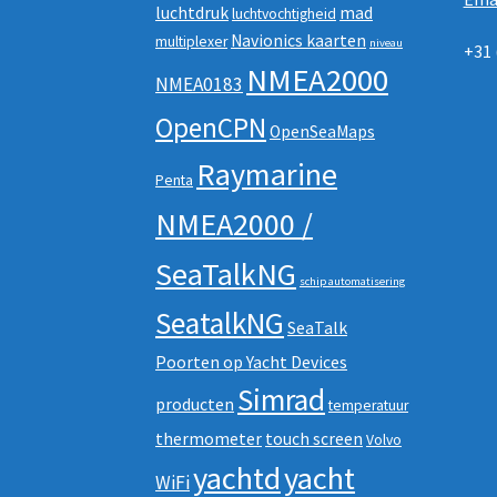
luchtdruk
mad
luchtvochtigheid
Navionics kaarten
multiplexer
niveau
+31 
NMEA2000
NMEA0183
OpenCPN
OpenSeaMaps
Raymarine
Penta
NMEA2000 /
SeaTalkNG
schip automatisering
SeatalkNG
SeaTalk
Poorten op Yacht Devices
Simrad
producten
temperatuur
thermometer
touch screen
Volvo
yachtd
yacht
WiFi