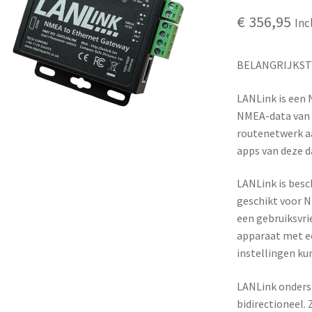
€
356,95
Inc
BELANGRIJKS
LANLink is een
NMEA-data van h
routenetwerk a
apps van deze 
LANLink is besch
geschikt voor 
een gebruiksvri
apparaat met e
instellingen ku
LANLink onders
bidirectioneel. 