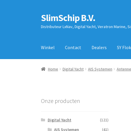
SlimSchip B.V.
Ga
Ga
door
naar
Distributeur LxNav, Digital Yacht, Veratron Marine, S
naar
de
navigatie
inhoud
Winkel
Contact
Dealers
SY Flok
Home
Digital Yacht
AIS Systemen
Antenne
Onze producten
Digital Yacht
(121)
AIS Systemen
(41)