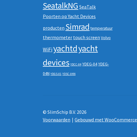
SeatalkNG
SeaTalk
Poorten op Yacht Devices
Simrad
producten
temperatuur
thermometer
touch screen
Volvo
yachtd
yacht
WiFi
devices
YDEG-04
YDEG-
YDCC-04
04N
YDGS-01
YDSC-04N
© SlimSchip B.V. 2026
Voorwaarden
Gebouwd met WooCommerc