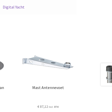
Digital Yacht
van
Mast Antennevoet
€
87,12
Incl. BTW