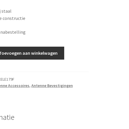
 staal
 constructie
 nabestelling
Toevoegen aan winkelwagen
ELE179F
nne Accessoires
,
Antenne Bevestigingen
matie