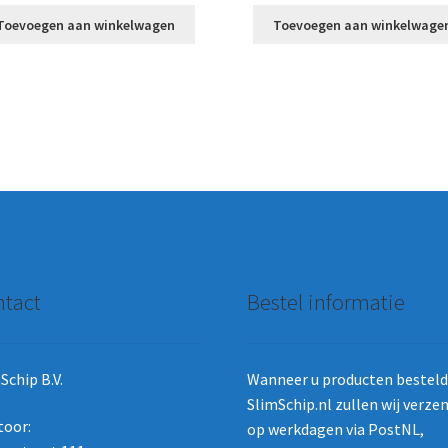
Toevoegen aan winkelwagen
Toevoegen aan winkelwage
tact
Bestel informatie
Schip B.V.
Wanneer u producten besteld 
SlimSchip.nl zullen wij verze
toor:
op werkdagen via PostNL,