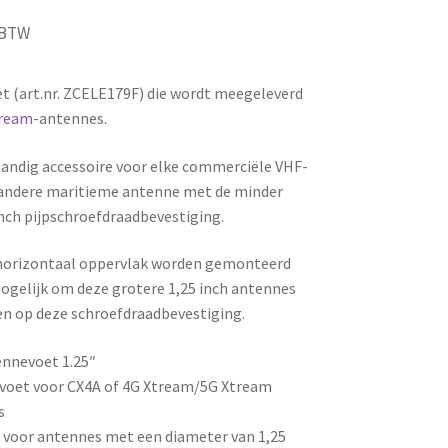
. BTW
 (art.nr. ZCELE179F) die wordt meegeleverd
tream
-antennes.
handig accessoire voor elke commerciële VHF-
f andere maritieme antenne met de minder
nch pijpschroefdraadbevestiging.
 horizontaal oppervlak worden gemonteerd
gelijk om deze grotere 1,25 inch antennes
en op deze schroefdraadbevestiging.
nnevoet 1.25″
voet voor CX4A of 4G Xtream/5G Xtream
s
 voor antennes met een diameter van 1,25