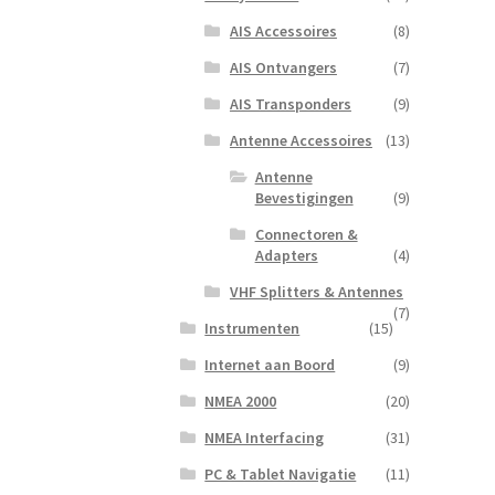
AIS Accessoires
(8)
AIS Ontvangers
(7)
AIS Transponders
(9)
Antenne Accessoires
(13)
Antenne
Bevestigingen
(9)
Connectoren &
Adapters
(4)
VHF Splitters & Antennes
(7)
Instrumenten
(15)
Internet aan Boord
(9)
NMEA 2000
(20)
NMEA Interfacing
(31)
PC & Tablet Navigatie
(11)