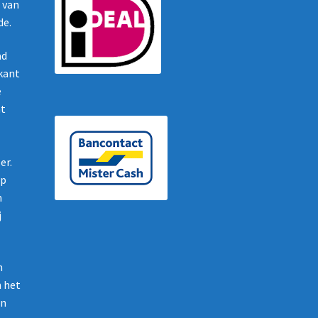
g van
de.
ad
ikant
e
nt
er.
op
n
j
n
n het
en