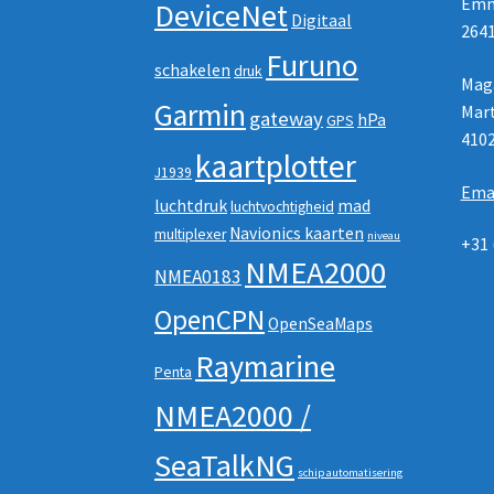
Emm
DeviceNet
Digitaal
2641
Furuno
schakelen
druk
Maga
Garmin
Mart
gateway
hPa
GPS
410
kaartplotter
J1939
Ema
luchtdruk
mad
luchtvochtigheid
Navionics kaarten
multiplexer
niveau
+31 
NMEA2000
NMEA0183
OpenCPN
OpenSeaMaps
Raymarine
Penta
NMEA2000 /
SeaTalkNG
schip automatisering