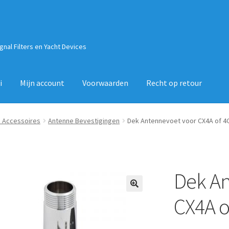
ignal Filters en Yacht Devices
i
Mijn account
Voorwaarden
Recht op retour
 Accessoires
Antenne Bevestigingen
Dek Antennevoet voor CX4A of 4
Dek An
🔍
CX4A o