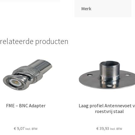
Merk
relateerde producten
FME – BNC Adapter
Laag profiel Antennevoet 
roestvrij staal
€
9,07
€
39,93
Incl. BTW
Incl. BTW