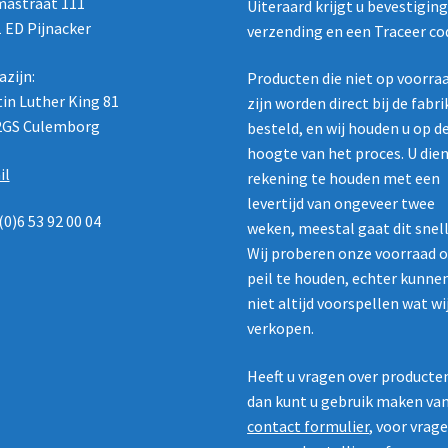
astraat 111
Uiteraard krijgt u bevestigin
 ED Pijnacker
verzending en een Traceer co
zijn:
Producten die niet op voorra
in Luther King 81
zijn worden direct bij de fabr
2GS Culemborg
besteld, en wij houden u op d
hoogte van het proces. U die
il
rekening te houden met een
levertijd van ongeveer twee
(0)6 53 92 00 04
weken, meestal gaat dit snell
Wij proberen onze voorraad 
peil te houden, echter kunne
niet altijd voorspellen wat wi
verkopen.
Heeft u vragen over producte
dan kunt u gebruik maken va
contact formulier
, voor vrag