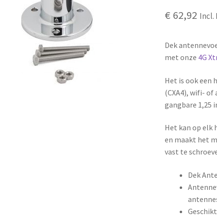
€
62,92
Incl
Dek antennevoet
met onze
4G X
Het is ook een 
(CXA4), wifi- o
gangbare 1,25 i
Het kan op elk
en maakt het mo
vast te schroev
Dek Ante
Antenne
antenne
Geschikt