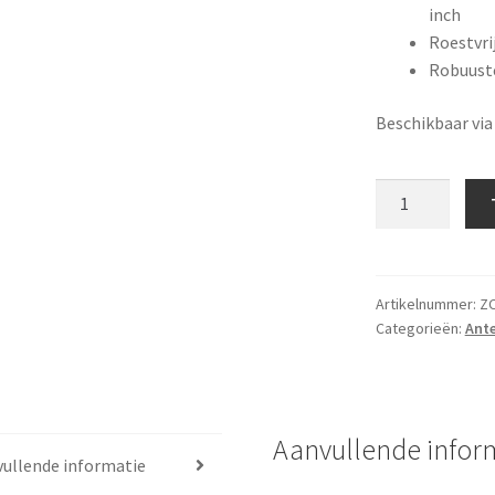
inch
Roestvrij
Robuuste
Beschikbaar via
Dek
Antennevoet
voor
CX4A
of
Artikelnummer:
ZC
Categorieën:
Ante
4G
Xtream
aantal
Aanvullende infor
ullende informatie