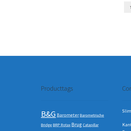
Producttags
Con
Slim
B&G
Barometer
Barometrische
Brug
Kan
Bridge
BRP Rotax
Catapillar