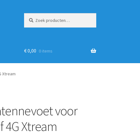
Zoeken
Zoeken
naar:
€
0,00
0 items
G Xtream
tennevoet voor
f 4G Xtream