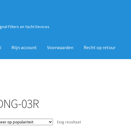
ignal Filters en Yacht Devices
i
Mijn account
Voorwaarden
Recht op retour
DNG-03R
Enig resultaat