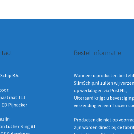
kan
gekozen
worden
op
de
productpagina
tact
Bestel informatie
Schip B.V.
Wanneer u producten besteld 
SlimSchip.nl zullen wij verze
toor:
op werkdagen via PostNL,
astraat 111
Uiteraard krijgt u bevestigin
 ED Pijnacker
verzending en een Traceer co
zijn:
Producten die niet op voorra
in Luther King 81
zijn worden direct bij de fabr
2GS Culemborg