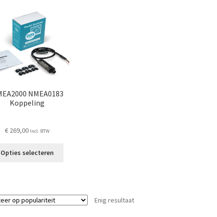
EA2000 NMEA0183
Koppeling
€
269,00
Incl. BTW
Dit
Opties selecteren
product
heeft
meerdere
variaties.
Enig resultaat
Deze
optie