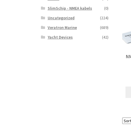
SlimSchip - NMEA kabels
(0)
Uncategorized
(224)
Veratron Marine
(689)
Yacht Devices
(42)
NM