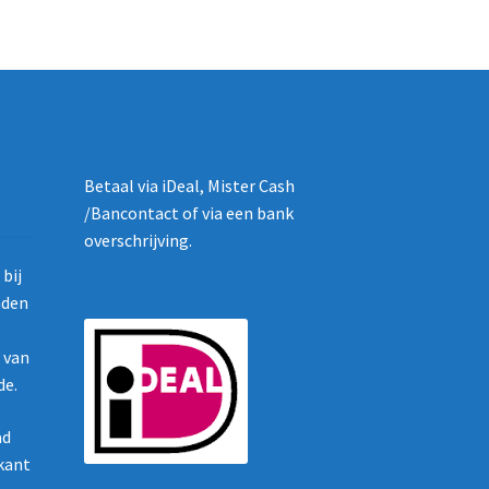
Betaal via iDeal, Mister Cash
/Bancontact of via een bank
overschrijving.
bij
nden
g van
de.
ad
ikant