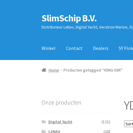
SlimSchip B.V.
Ga
Ga
door
naar
Distributeur LxNav, Digital Yacht, Veratron Marine, S
naar
de
navigatie
inhoud
Winkel
Contact
Dealers
SY Flok
Home
Producten getagged “YDNG-03R”
Y
Onze producten
Digital Yacht
(121)
LXNAV
(20)