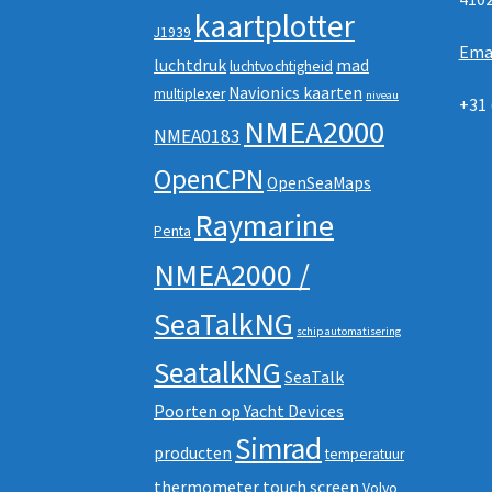
kaartplotter
J1939
Ema
luchtdruk
mad
luchtvochtigheid
Navionics kaarten
multiplexer
niveau
+31 
NMEA2000
NMEA0183
OpenCPN
OpenSeaMaps
Raymarine
Penta
NMEA2000 /
SeaTalkNG
schip automatisering
SeatalkNG
SeaTalk
Poorten op Yacht Devices
Simrad
producten
temperatuur
thermometer
touch screen
Volvo