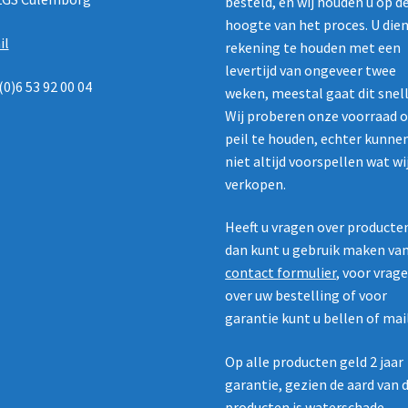
besteld, en wij houden u op d
hoogte van het proces. U die
il
rekening te houden met een
levertijd van ongeveer twee
(0)6 53 92 00 04
weken, meestal gaat dit snell
Wij proberen onze voorraad 
peil te houden, echter kunne
niet altijd voorspellen wat wi
verkopen.
Heeft u vragen over producte
dan kunt u gebruik maken va
contact formulier
, voor vrag
over uw bestelling of voor
garantie kunt u bellen of mai
Op alle producten geld 2 jaar
garantie, gezien de aard van 
producten is waterschade