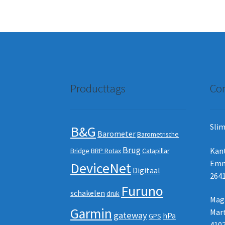
Producttags
Con
Slim
B&G
Barometer
Barometrische
Brug
Kan
Bridge
BRP Rotax
Catapillar
Emm
DeviceNet
Digitaal
2641
Furuno
schakelen
druk
Maga
Garmin
Mart
gateway
hPa
GPS
410