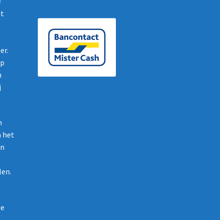
e
nt
er.
op
n
j
n
n het
en
len.
de