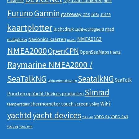
Digitaal schakelen
Catapillar
druk
Furuno
Garmin
gateway
hPa
GPS
J1939
kaartplotter
luchtdruk
mad
luchtvochtigheid
NMEA0183
Navionics kaarten
multiplexer
niveau
NMEA2000
OpenCPN
OpenSeaMaps
Penta
Raymarine NMEA2000 /
SeaTalkNG
SeatalkNG
SeaTalk
schip automatisering
Simrad
Poorten op Yacht Devices producten
WiFi
thermometer
touch screen
temperatuur
Volvo
yachtd
yacht devices
YDEG-04
YDEG-04N
YDCC-04
YDGS-01
YDSC-04N