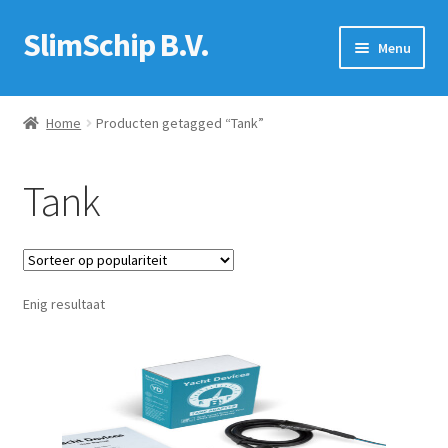
SlimSchip B.V.
Ga
Ga
Menu
door
naar
naar
de
Winkel
navigatie
inhoud
Home
Producten getagged “Tank”
Contact
Tank
Dealers
SY Floki
Enig resultaat
Mijn account
Voorwaarden
Recht op retour