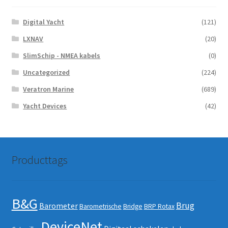
de
Digital Yacht
(121)
productpagina
LXNAV
(20)
SlimSchip - NMEA kabels
(0)
Uncategorized
(224)
Veratron Marine
(689)
Yacht Devices
(42)
Producttags
B&G
Brug
Barometer
Barometrische
Bridge
BRP Rotax
DeviceNet