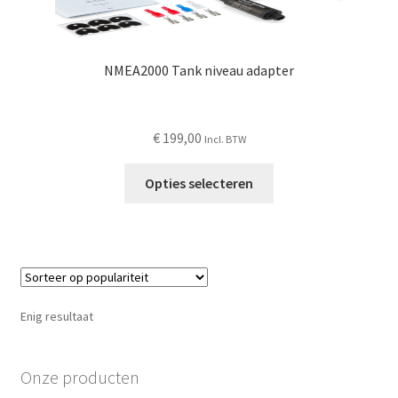
NMEA2000 Tank niveau adapter
€
199,00
Incl. BTW
Dit
Opties selecteren
product
heeft
meerdere
variaties.
Deze
optie
Enig resultaat
kan
gekozen
worden
Onze producten
op