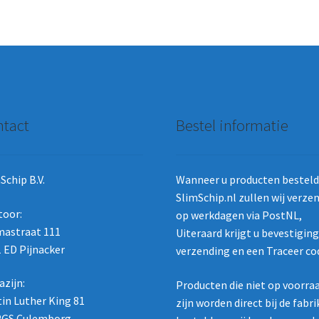
kan
gekozen
worden
op
de
productpagina
tact
Bestel informatie
Schip B.V.
Wanneer u producten besteld 
SlimSchip.nl zullen wij verze
toor:
op werkdagen via PostNL,
astraat 111
Uiteraard krijgt u bevestigin
 ED Pijnacker
verzending en een Traceer co
zijn:
Producten die niet op voorra
in Luther King 81
zijn worden direct bij de fabr
2GS Culemborg