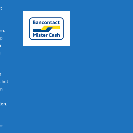
e
nt
er.
op
n
j
n
n het
en
len.
de