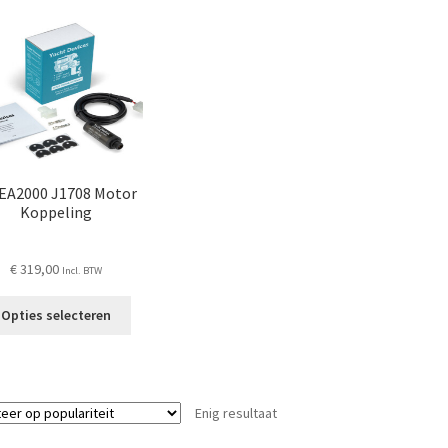
A2000 J1708 Motor
Koppeling
€
319,00
Incl. BTW
Dit
Opties selecteren
product
heeft
meerdere
variaties.
Enig resultaat
Deze
optie