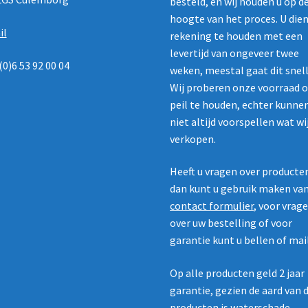
besteld, en wij houden u op d
hoogte van het proces. U die
il
rekening te houden met een
levertijd van ongeveer twee
(0)6 53 92 00 04
weken, meestal gaat dit snell
Wij proberen onze voorraad 
peil te houden, echter kunne
niet altijd voorspellen wat wi
verkopen.
Heeft u vragen over producte
dan kunt u gebruik maken va
contact formulier
, voor vrag
over uw bestelling of voor
garantie kunt u bellen of mai
Op alle producten geld 2 jaar
garantie, gezien de aard van 
producten is waterschade