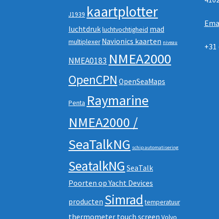
kaartplotter
J1939
Ema
luchtdruk
mad
luchtvochtigheid
Navionics kaarten
multiplexer
niveau
+31 
NMEA2000
NMEA0183
OpenCPN
OpenSeaMaps
Raymarine
Penta
NMEA2000 /
SeaTalkNG
schip automatisering
SeatalkNG
SeaTalk
Poorten op Yacht Devices
Simrad
producten
temperatuur
thermometer
touch screen
Volvo