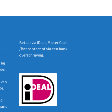
Betaal via iDeal, Mister Cash
/Bancontact of via een bank
overschrijving.
bij
nden
g van
de.
ad
ikant