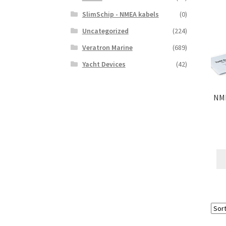
SlimSchip - NMEA kabels
(0)
Uncategorized
(224)
Veratron Marine
(689)
Yacht Devices
(42)
NME