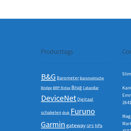
Producttags
Con
Slim
B&G
Barometer
Barometrische
Brug
Kan
Bridge
BRP Rotax
Catapillar
Emm
DeviceNet
Digitaal
2641
Furuno
schakelen
druk
Maga
Garmin
Mart
gateway
hPa
GPS
410