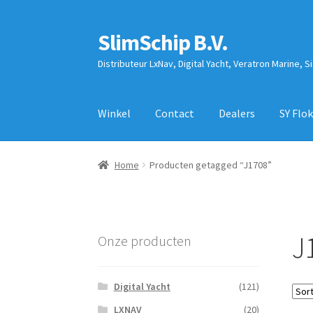
SlimSchip B.V.
Ga
Ga
door
naar
Distributeur LxNav, Digital Yacht, Veratron Marine, S
naar
de
navigatie
inhoud
Winkel
Contact
Dealers
SY Flok
Home
Producten getagged “J1708”
J
Onze producten
Digital Yacht
(121)
LXNAV
(20)