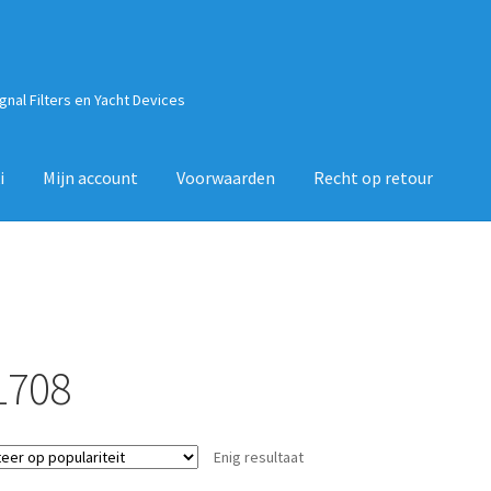
ignal Filters en Yacht Devices
i
Mijn account
Voorwaarden
Recht op retour
1708
Enig resultaat